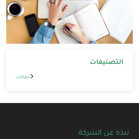
وأسئلتكم .
966538333132+
info@businessskills.sa
التصنيفات
مقالات
نبذة عن الشركة