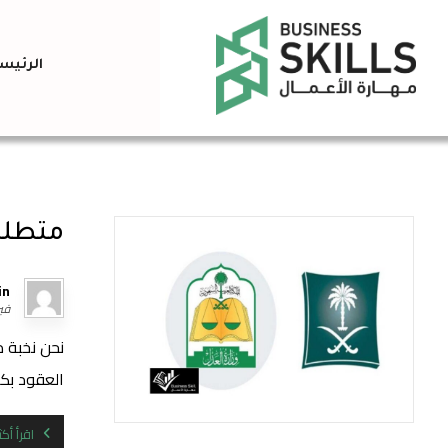
الرئيس
متطلب
in
فبراير
نحن نخبة 
العقود بكل 
اقرأ أكث