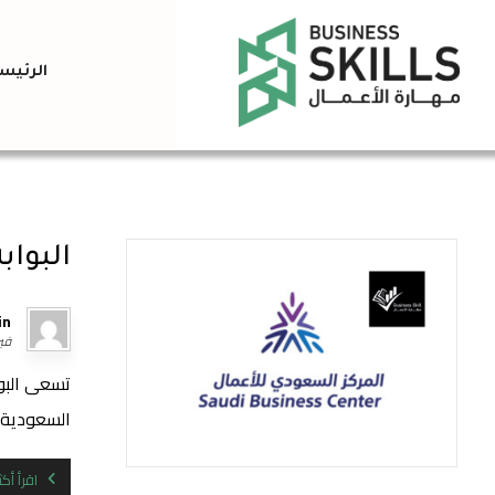
الرئيس
البواب
in
فبراير
تسعى البوا
السعودية ع
اقرأ أكث